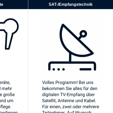
te
SAT-/Empfangstechnik